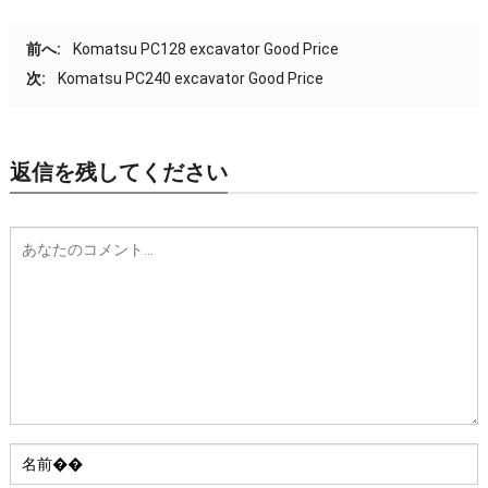
前へ:
Komatsu PC128 excavator Good Price
次:
Komatsu PC240 excavator Good Price
返信を残してください